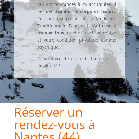
qui ont tendances à s’y accumuler. Il
permet d’
unifier le corps et l’esprit
.
Ce soin fait partie de la
Médecine
Traditionnelle Taoïste. Il
s’adresse à
tous et tous
, quel que soit votre âge
et votre condition physique comme
psychique.
Venez faire de plein de bien-être et
de vitalité !
Réserver un
rendez-vous à
Nantes (44)