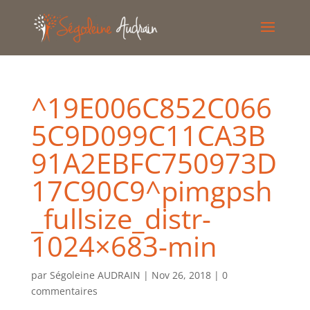
^19E006C852C066
5C9D099C11CA3B
91A2EBFC750973D
17C90C9^pimgpsh
_fullsize_distr-
1024×683-min
par
Ségoleine AUDRAIN
|
Nov 26, 2018
|
0
commentaires