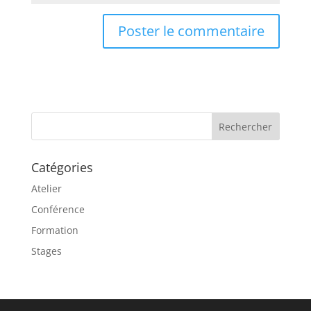
A
l
t
e
r
n
a
Catégories
t
i
Atelier
v
Conférence
e
Formation
:
Stages