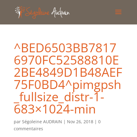
^BED6503BB7817
6970FC52588810E
2BE4849D1B48AEF
75F0BD4^pimgpsh
_fullsize_distr-1-
683×1024-min
par
Ségoleine AUDRAIN
|
Nov 26, 2018
|
0
commentaires