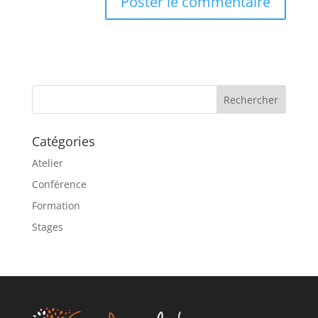
A
l
t
e
r
n
a
Catégories
t
i
Atelier
v
Conférence
e
Formation
:
Stages