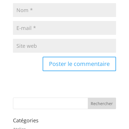
A
l
t
e
r
n
a
Catégories
t
i