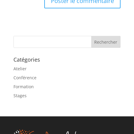
A
l
t
e
r
n
a
Catégories
t
i
Atelier
v
Conférence
e
Formation
:
Stages