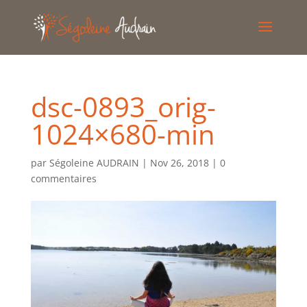
dsc-0893_orig-
1024×680-min
par
Ségoleine AUDRAIN
|
Nov 26, 2018
|
0
commentaires