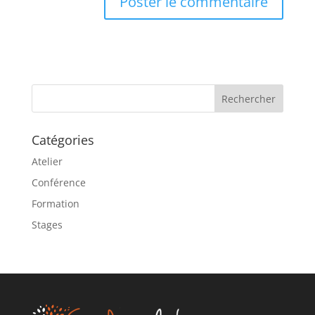
A
l
t
e
r
n
a
Catégories
t
i
Atelier
v
Conférence
e
Formation
:
Stages