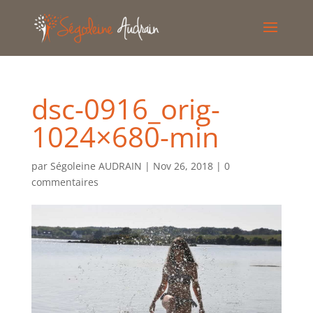
dsc-0916_orig-
1024×680-min
par
Ségoleine AUDRAIN
|
Nov 26, 2018
|
0
commentaires