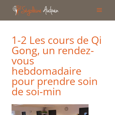
1-2 Les cours de Qi
Gong, un rendez-
vous
hebdomadaire
pour prendre soin
de soi-min