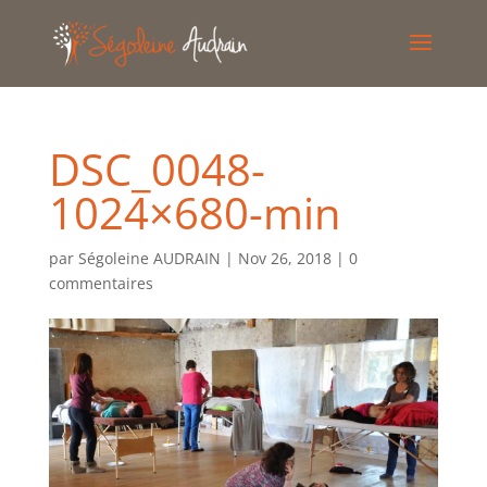
DSC_0048-
1024×680-min
par
Ségoleine AUDRAIN
|
Nov 26, 2018
|
0
commentaires