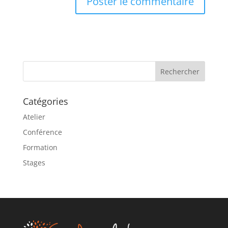
A
l
t
e
r
n
a
Catégories
t
i
Atelier
v
Conférence
e
Formation
:
Stages