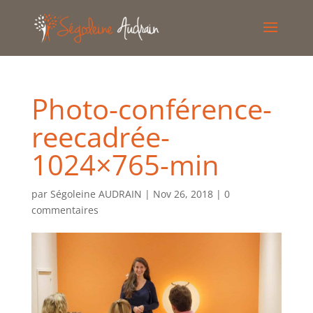
Photo-conférence-
reecadrée-
1024×765-min
par
Ségoleine AUDRAIN
|
Nov 26, 2018
|
0
commentaires