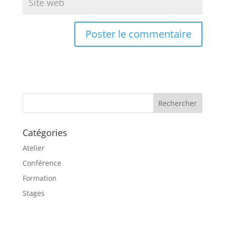
A
l
t
e
r
n
a
Catégories
t
i
Atelier
v
Conférence
e
Formation
:
Stages