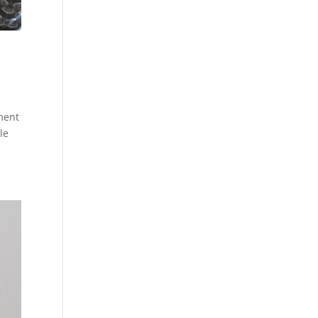
ment
le