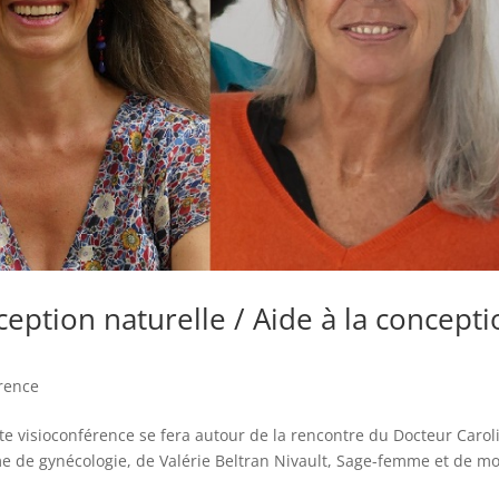
ception naturelle / Aide à la concept
rence
te visioconférence se fera autour de la rencontre du Docteur Carol
e de gynécologie, de Valérie Beltran Nivault, Sage-femme et de mo