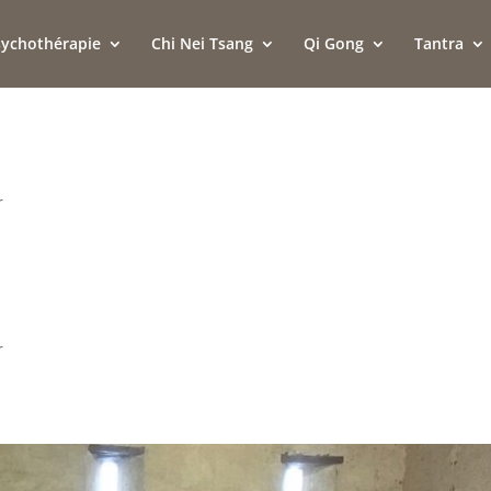
sychothérapie
Chi Nei Tsang
Qi Gong
Tantra
r
r