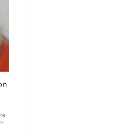
ion
ine
i-